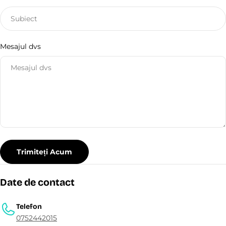
n
t
a
c
Mesajul dvs
t
Trimiteți Acum
Date de contact
Telefon
0752442015