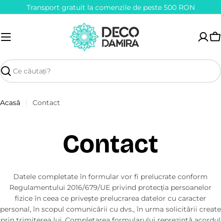
Sari
Transport gratuit la comenzile de peste 500 RON
la
conținut
T
m
r
Căutare
Acasă
Contact
Contact
Datele completate în formular vor fi prelucrate conform
Regulamentului 2016/679/UE privind protecția persoanelor
fizice în ceea ce privește prelucrarea datelor cu caracter
personal, în scopul comunicării cu dvs., în urma solicitării create
prin trimiterea lui. Completarea formularului reprezintă acordul