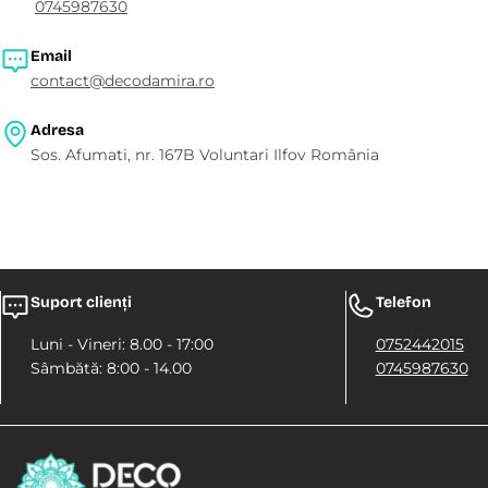
0745987630
Email
contact@decodamira.ro
Adresa
Sos. Afumati, nr. 167B Voluntari Ilfov România
Suport clienți
Telefon
Luni - Vineri: 8.00 - 17:00
0752442015
Sâmbătă: 8:00 - 14.00
0745987630