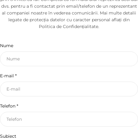
dvs. pentru a fi contactat prin email/telefon de un reprezentant
al companiei noastre în vederea comunicării. Mai multe detalii
legate de protecția datelor cu caracter personal aflați din
Politica de Confidențialitate.
F
Nume
o
r
m
E-mail
*
u
l
a
r
Telefon
*
d
e
c
o
Subiect