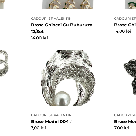
CADOURI SF VALENTIN
CADOURI SF
Brose Ghiocei Cu Buburuza
Brose Ghi
Preț
14,00 lei
12/Set
obișnuit
Preț
14,00 lei
obișnuit
CADOURI SF VALENTIN
CADOURI SF
Brose Model 004#
Brose Mo
Preț
7,00 lei
Preț
7,00 lei
obișnuit
obișnuit