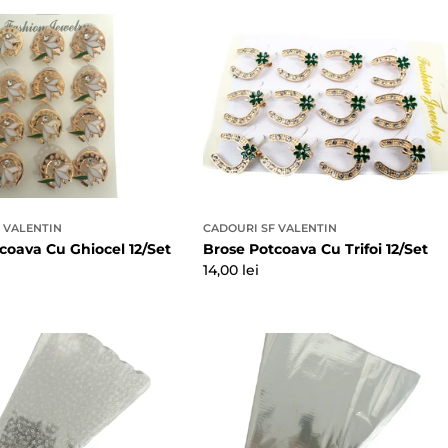
 VALENTIN
CADOURI SF VALENTIN
coava Cu Ghiocel 12/Set
Brose Potcoava Cu Trifoi 12/Set
Preț
14,00 lei
obișnuit