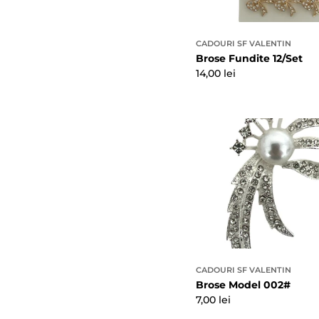
CADOURI SF VALENTIN
Brose Fundite 12/Set
Preț
14,00 lei
obișnuit
CADOURI SF VALENTIN
Brose Model 002#
Preț
7,00 lei
obișnuit