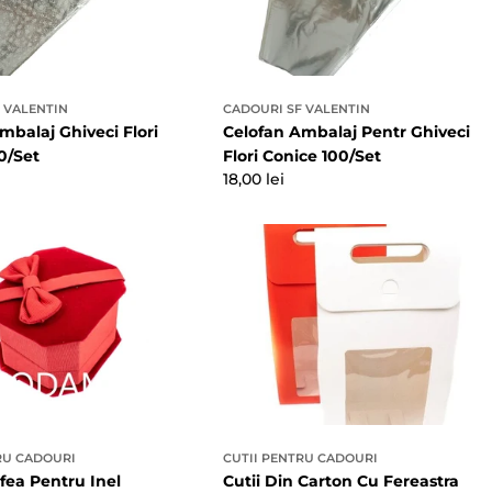
 VALENTIN
CADOURI SF VALENTIN
mbalaj Ghiveci Flori
Celofan Ambalaj Pentr Ghiveci
0/Set
Flori Conice 100/Set
Preț
18,00 lei
obișnuit
RU CADOURI
CUTII PENTRU CADOURI
ifea Pentru Inel
Cutii Din Carton Cu Fereastra