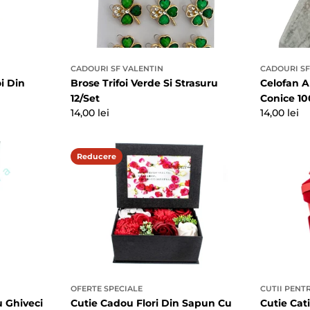
CADOURI SF VALENTIN
CADOURI SF
i Din
Brose Trifoi Verde Si Strasuru
Celofan A
12/Set
Conice 10
Preț
14,00 lei
Preț
14,00 lei
obișnuit
obișnuit
Reducere
OFERTE SPECIALE
CUTII PENT
 Ghiveci
Cutie Cadou Flori Din Sapun Cu
Cutie Cat