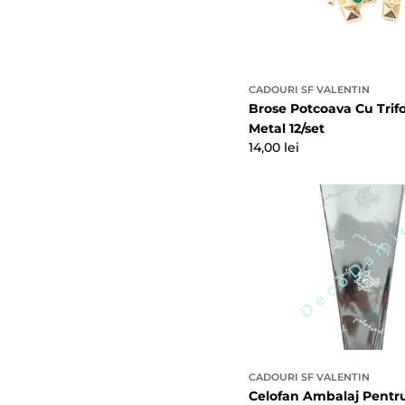
CADOURI SF VALENTIN
Brose Potcoava Cu Trifo
Metal 12/set
Preț
14,00 lei
obișnuit
CADOURI SF VALENTIN
Celofan Ambalaj Pentru