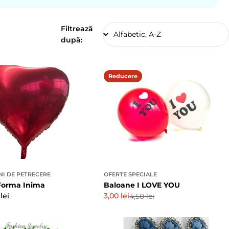
Filtrează
după:
Reducere
I DE PETRECERE
OFERTE SPECIALE
Forma Inima
Baloane I LOVE YOU
lei
3,00 lei
4,50 lei
Preț
Preț
de
obișnuit
vânzare