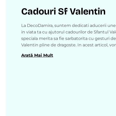
Cadouri Sf Valentin
La DecoDamira, suntem dedicati aducerii unei 
in viata ta cu ajutorul cadourilor de Sfantul Va
speciala merita sa fie sarbatorita cu gesturi de
Valentin pline de dragoste. In acest articol, 
noastra impresionanta de cadouri de Sfantul V
Arată Mai Mult
care acestea pot transforma aceasta zi intr-u
Cadouri Sf Valentin: O E
Iubirii
Cadourile de Sfantul Valentin sunt o modalit
exprima iubirea si afectiunea fata de persoana 
sarbatoresti o relatie noua sau una de lunga 
ales poate aduce zambete si emotii puternic
perfect pentru a-ti arata dragostea si recunos