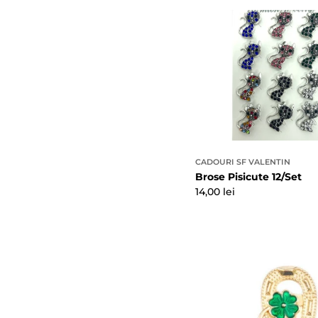
CADOURI SF VALENTIN
Brose Pisicute 12/Set
Preț
14,00 lei
obișnuit