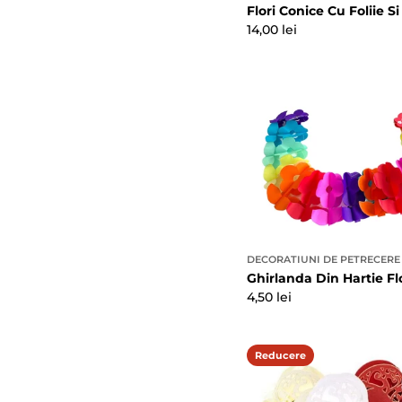
Flori Conice Cu Foliie S
Preț
14,00 lei
100/Set
obișnuit
DECORATIUNI DE PETRECERE
Ghirlanda Din Hartie Fl
Preț
4,50 lei
obișnuit
Reducere