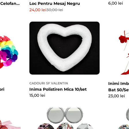
Preț
6,00 lei
i Celofan
Loc Pentru Mesaj Negru
obișnuit
24,00 lei
30,00 lei
Preț
Preț
de
obișnuit
vânzare
Inimi Imb
CADOURI SF VALENTIN
ori
Inima Polistiren Mica 10/set
Bat 50/Se
Preț
15,00 lei
Preț
23,00 lei
obișnuit
obișnuit