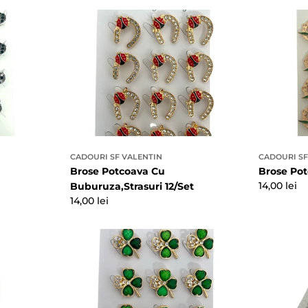
CADOURI SF VALENTIN
CADOURI SF
Brose Potcoava Cu
Brose Pot
Preț
14,00 lei
Buburuza,Strasuri 12/Set
obișnuit
Preț
14,00 lei
obișnuit