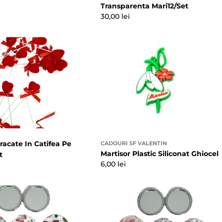
Transparenta Mari12/Set
Preț
30,00 lei
obișnuit
racate In Catifea Pe
CADOURI SF VALENTIN
Martisor Plastic Siliconat Ghiocel
t
Preț
6,00 lei
obișnuit