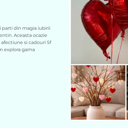
parti din magia iubirii
lentin. Aceasta ocazie
 afectiune si cadouri Sf
vom explora gama
alentin si modul in
na memorabila.
xpresie a
ate minunata de a
iubita. Fie ca
durata, un cadou bine
e. Este momentul
tinta fata de partenerul