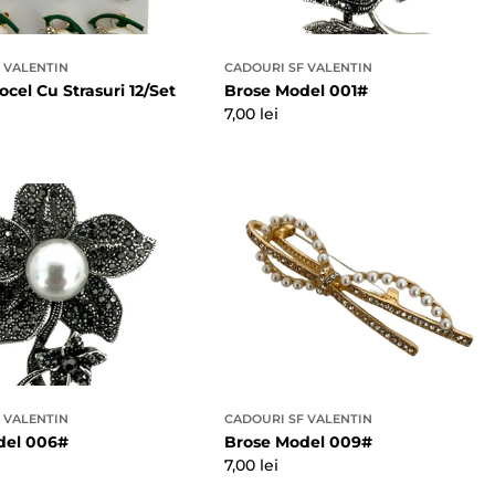
 VALENTIN
CADOURI SF VALENTIN
ocel Cu Strasuri 12/Set
Brose Model 001#
Preț
7,00 lei
obișnuit
 VALENTIN
CADOURI SF VALENTIN
del 006#
Brose Model 009#
Preț
7,00 lei
obișnuit