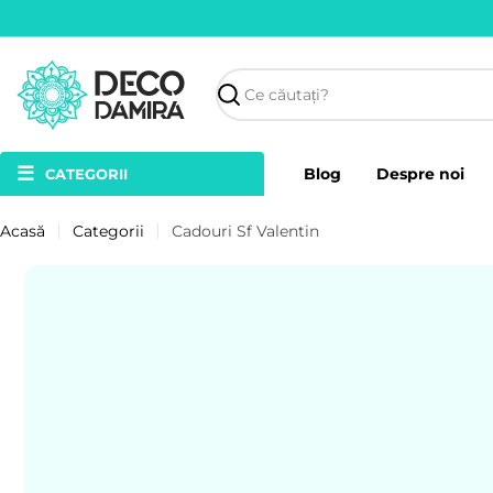
Sari
la
conținut
Căutare
☰
Blog
Despre noi
CATEGORII
Acasă
Categorii
Cadouri Sf Valentin