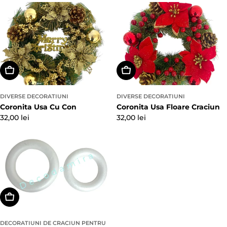
obișnuit
obișnuit
Adaugă In Coş
Adaugă In Coş
DIVERSE DECORATIUNI
DIVERSE DECORATIUNI
Coronita Usa Cu Con
Coronita Usa Floare Craciun
Preț
32,00 lei
Preț
32,00 lei
obișnuit
obișnuit
Alegeți Opțiunile
DECORATIUNI DE CRACIUN PENTRU