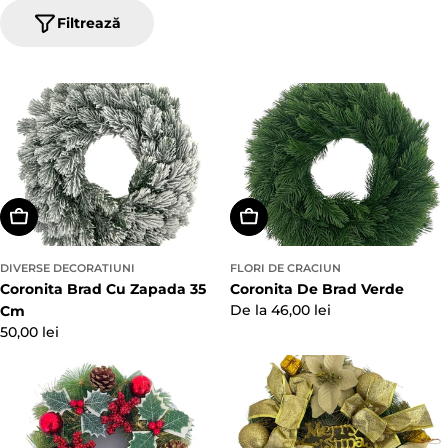
Filtrează
Adaugă In Coş
Alegeți Opțiunile
DIVERSE DECORATIUNI
FLORI DE CRACIUN
Coronita Brad Cu Zapada 35
Coronita De Brad Verde
Preț
De la 46,00 lei
Cm
obișnuit
Preț
50,00 lei
obișnuit