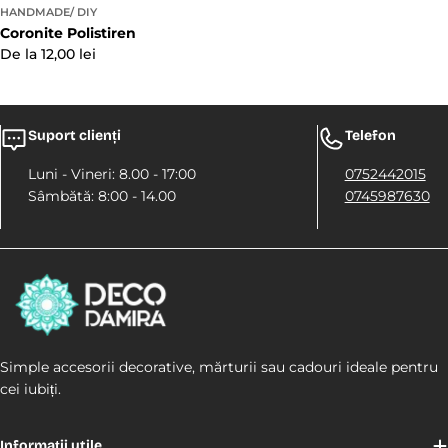
HANDMADE/ DIY
Coronite Polistiren
Preț
De la 12,00 lei
obișnuit
Suport clienți
Telefon
Luni - Vineri: 8.00 - 17:00
0752442015
Sâmbătă: 8:00 - 14.00
0745987630
Simple accesorii decorative, mărturii sau cadouri ideale pentru
cei iubiți.
Informații utile