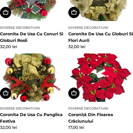
Adaugă In Coş
Adaugă In Coş
DIVERSE DECORATIUNI
DIVERSE DECORATIUNI
Coronita De Usa Cu Conuri Si
Coronita De Usa Cu Globuri Si
Globuri Rosii
Flori Aurii
Preț
32,00 lei
Preț
32,00 lei
obișnuit
obișnuit
Adaugă In Coş
Alegeți Opțiunile
DIVERSE DECORATIUNI
DIVERSE DECORATIUNI
Coronita De Usa Cu Panglica
Coroniță Din Floarea
Festiva
Crăciunului
Preț
32,00 lei
Preț
17,00 lei